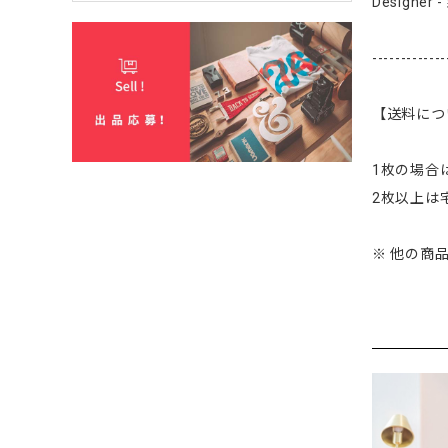
Designer 
-------------
【送料につ
1枚の場合
2枚以上は宅
※ 他の商