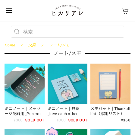
Home
文具
ノート/メモ
ノート/メモ
ミニノート｜メッセ
ミニノート｜無線
メモパット｜Thankufl
ージ記録用_Psalms
_love each other
list（感謝リスト）
¥380
SOLD OUT
¥380
SOLD OUT
¥350