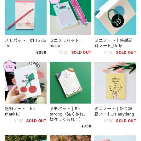
メモパット｜01 To do
ミニメモパット｜
ミニノート｜感謝記
list
memo
録ノート_Holy
¥350
¥320
SOLD OUT
¥100
SOLD OUT
感謝ノート｜be
メモパット｜Be
ミニノート｜祈り課
thankful
strong（強くあれ。
題ノート_Is anything
雄々しくあれ！）
¥100
SOLD OUT
¥380
SOLD OUT
¥350