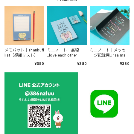
メモパット｜Thankufl
ミニノート｜無線
ミニノート｜メッセ
list（感謝リスト）
_love each other
ージ記録用_Psalms
¥350
¥380
¥380