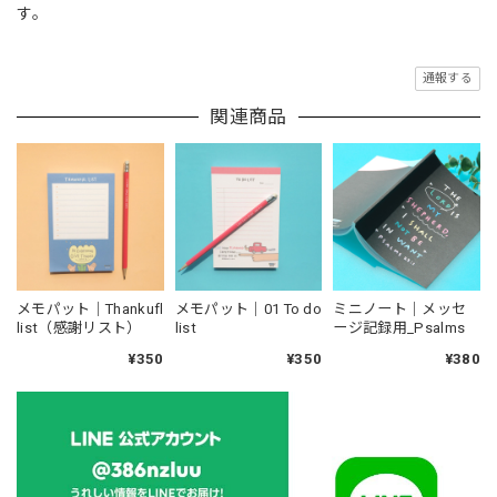
す。
通報する
関連商品
メモパット｜Thankufl
メモパット｜01 To do
ミニノート｜メッセ
list（感謝リスト）
list
ージ記録用_Psalms
¥350
¥350
¥380